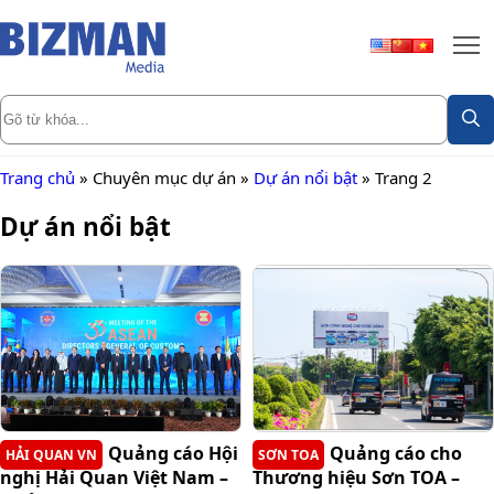
Trang chủ
»
Chuyên mục dự án
»
Dự án nổi bật
»
Trang 2
Dự án nổi bật
Quảng cáo Hội
Quảng cáo cho
HẢI QUAN VN
SƠN TOA
nghị Hải Quan Việt Nam –
Thương hiệu Sơn TOA –