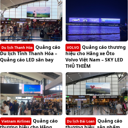
Quảng cáo
Quảng cáo thương
Du lịch Thanh Hóa
VOLVO
Du lịch Tỉnh Thanh Hóa –
hiệu cho Hãng xe Ôto
Quảng cáo LED sân bay
Volvo Việt Nam – SKY LED
THỦ THIÊM
Quảng cáo
Quảng cáo
Vietnam Airlines
Du lịch Đài Loan
thương hiệu cho Hãng
thương hiệu, sản phẩm